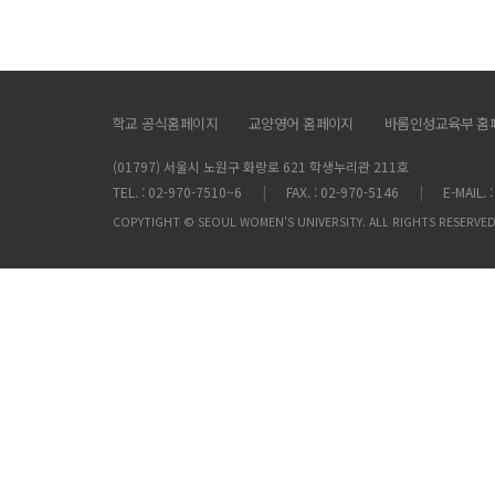
학교 공식홈페이지
교양영어 홈페이지
바롬인성교육부 홈
(01797) 서울시 노원구 화랑로 621 학생누리관 211호
TEL. : 02-970-7510~6
FAX. : 02-970-5146
E-MAIL.
COPYTIGHT © SEOUL WOMEN'S UNIVERSITY. ALL RIGHTS RESERVED