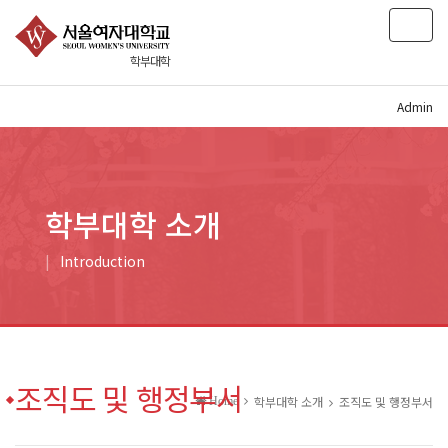
T
o
학부대학
g
g
l
Admin
e
n
a
v
i
학부대학 소개
g
a
Introduction
t
i
o
n
조직도 및 행정부서
학부대학 소개
조직도 및 행정부서
Home