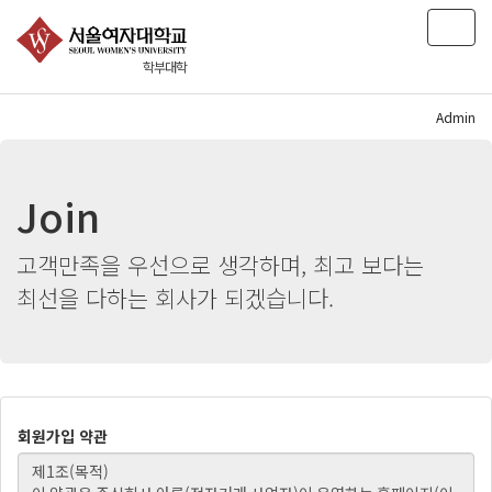
T
o
학부대학
g
g
l
Admin
e
n
a
Join
v
i
g
고객만족을 우선으로 생각하며, 최고 보다는
a
최선을 다하는 회사가 되겠습니다.
t
i
o
n
회원가입 약관