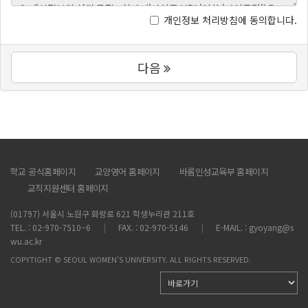
개인정보 처리방침에 동의합니다.
다음
학교 공식홈페이지
교양영어 홈페이지
바롬인성교육부 홈페이지
교직지원센터 홈페이지
(01797) 서울시 노원구 화랑로 621 학생누리관 211호
TEL. : 02-970-7510~6
FAX. : 02-970-5146
E-MAIL. : gyoyang@s
wu.ac.kr
COPYTIGHT © SEOUL WOMEN'S UNIVERSITY. ALL RIGHTS RESERVED.