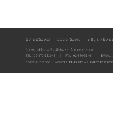
학교 공식홈페이지
교양영어 홈페이지
바롬인성교육부 홈
(01797) 서울시 노원구 화랑로 621 학생누리관 211호
TEL. : 02-970-7510~6
FAX. : 02-970-5146
E-MAIL.
COPYTIGHT © SEOUL WOMEN'S UNIVERSITY. ALL RIGHTS RESERVED