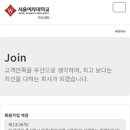
T
o
학부대학
g
g
l
Admin
e
n
a
Join
v
i
g
고객만족을 우선으로 생각하며, 최고 보다는
a
최선을 다하는 회사가 되겠습니다.
t
i
o
n
회원가입 약관