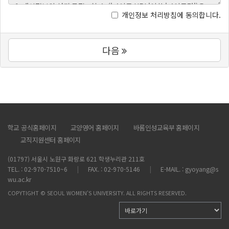
개인정보 처리방침에 동의합니다.
다음
학교 공식홈페이지
교양영어 홈페이지
바롬인성교육부 홈페이지
교직지원센터 홈페이지
(01797) 서울시 노원구 화랑로 621 학생누리관 211호
TEL. : 02-970-7510~6
FAX. : 02-970-5146
E-MAIL. : gyoyang@s
wu.ac.kr
COPYTIGHT © SEOUL WOMEN'S UNIVERSITY. ALL RIGHTS RESERVED.