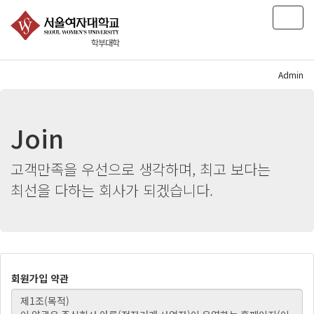
T
o
학부대학
g
g
l
Admin
e
n
a
Join
v
i
g
고객만족을 우선으로 생각하며, 최고 보다는
a
최선을 다하는 회사가 되겠습니다.
t
i
o
n
회원가입 약관