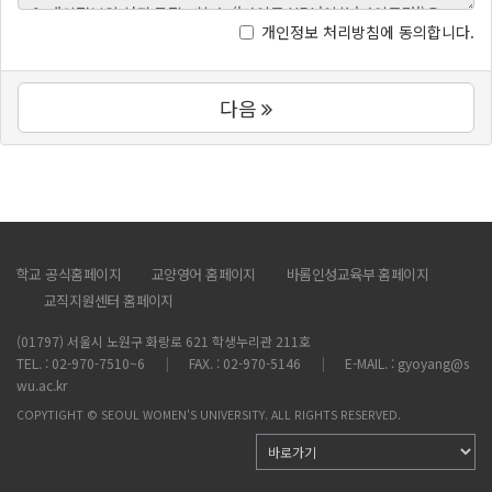
개인정보 처리방침에 동의합니다.
다음
학교 공식홈페이지
교양영어 홈페이지
바롬인성교육부 홈페이지
교직지원센터 홈페이지
(01797) 서울시 노원구 화랑로 621 학생누리관 211호
TEL. : 02-970-7510~6
FAX. : 02-970-5146
E-MAIL. : gyoyang@s
wu.ac.kr
COPYTIGHT © SEOUL WOMEN'S UNIVERSITY. ALL RIGHTS RESERVED.